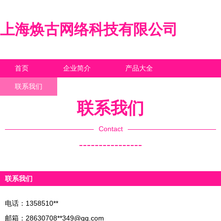
上海焕古网络科技有限公司
首页
企业简介
产品大全
联系我们
企业信息
访客留言
联系我们
Contact
----------------
联系我们
电话：1358510**
邮箱：28630708**
349@qq.com