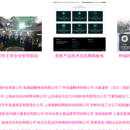
信商务信息咨询与企业
掘企业价值——SAP HANA
管
管理咨询的前瞻思考
创新解决方案（深圳）研讨
会商务信息咨询
州市王哥企业管理策划
商务产品技术信息网模板免
柯城
费下载 助力商务信息咨询工
请报
作高效开展
佩科技有限公司
南通超麒物流有限公司
广州卓越翻译有限公司
万象盛世（北京）国际
公司
上海俞特花卉销售有限公司
山东省金马宝力生物科技有限责任公司
宁夏协建永汇
泰安市泰诚衡器有限责任公司
上海蜜鹂炽网络科技有限公司
邯郸市成工天立工程机械
预报
杭州微力量展览有限公司
杭州自然元素品牌管理有限公司
海南电影网
上海宏森
司
骏途优车科技有限公司
哈尔滨思远扶摇网络科技有限公司
周易算命
绵阳点击科技有